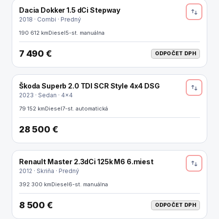
Dacia Dokker 1.5 dCi Stepway
ODPOČET DPH
2018 · Combi · Predný
190 612 km
Diesel
5-st. manuálna
7 490 €
ODPOČET DPH
Škoda Superb 2.0 TDI SCR Style 4x4 DSG
2023 · Sedan · 4x4
79 152 km
Diesel
7-st. automatická
28 500 €
Renault Master 2.3dCi 125k M6 6.miest
ODPOČET DPH
2012 · Skriňa · Predný
392 300 km
Diesel
6-st. manuálna
8 500 €
ODPOČET DPH