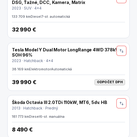
DSG, Ťažné, DCC, Kamera, Matrix
2023 · SUV · 4x4
133 709 km
Diesel
7-st. automatická
32 990 €
Tesla Model Y Dual Motor LongRange 4WD 378kW
ELEKTRO
SOH 96%
2023 · Hatchback · 4x4
38 169 km
Elektromotor
Automatická
39 990 €
ODPOČET DPH
Škoda Octavia III 2.0TDi 110kW, MT6, 5dv. HB
2013 · Hatchback · Predný
181 773 km
Diesel
6-st. manuálna
8 490 €