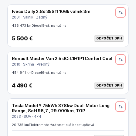
Iveco Daily 2.8d 35S11 106k valník 3m
ODPOČET DPH
2001 · Valník · Zadný
436 473 km
Diesel
5-st. manuálna
5 500 €
ODPOČET DPH
Renault Master Van 2.5 dCi L1H1P1 Confort Cool
ODPOČET DPH
2010 · Skriňa · Predný
454 941 km
Diesel
6-st. manuálna
4 490 €
ODPOČET DPH
Tesla Model Y 75kWh 378kw Dual-Motor Long
REZERVOVANÉ
Range, SoH 96,7 , 29.000km, TOP
2023 · SUV · 4x4
29 735 km
Elektromotor
Automatická bezstupňová