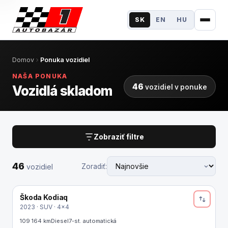
SK
EN
HU
Ponuka vozidiel
Domov
Ponuka vozidiel
NAŠA PONUKA
Elektromobilita
46
Vozidlá skladom
vozidiel v ponuke
Financovanie
Poistenie
Zobraziť filtre
Výkup
46
Zoradiť:
vozidiel
Služby
Škoda Kodiaq
NOVINKA
O nás
2023 · SUV · 4x4
109 164 km
Diesel
7-st. automatická