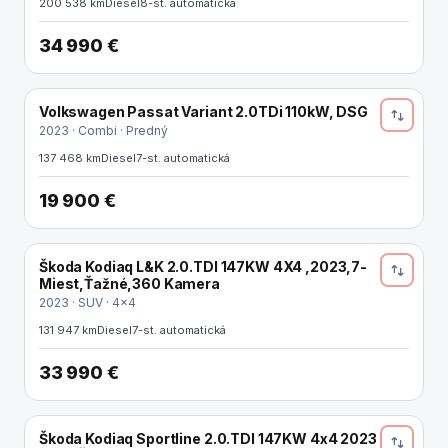
200 538 km
Diesel
8-st. automatická
34 990 €
Volkswagen Passat Variant 2.0TDi 110kW, DSG
REZERVOVANÉ
2023 · Combi · Predný
137 468 km
Diesel
7-st. automatická
19 900 €
Škoda Kodiaq L&K 2.0.TDI 147KW 4X4 ,2023,7-
Miest,Ťažné,360 Kamera
2023 · SUV · 4x4
131 947 km
Diesel
7-st. automatická
33 990 €
Škoda Kodiaq Sportline 2.0.TDI 147KW 4x4 2023