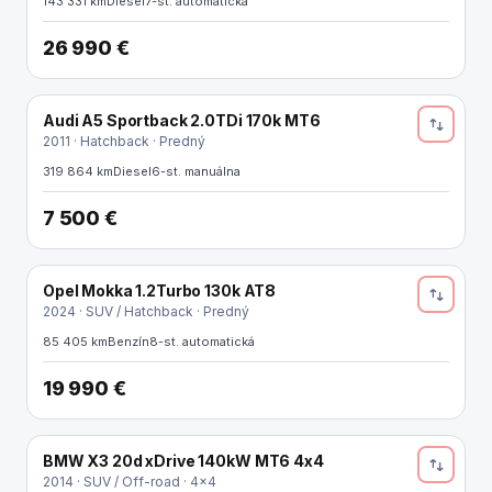
143 331 km
Diesel
7-st. automatická
26 990 €
Audi A5 Sportback 2.0TDi 170k MT6
2011 · Hatchback · Predný
319 864 km
Diesel
6-st. manuálna
7 500 €
Opel Mokka 1.2Turbo 130k AT8
2024 · SUV / Hatchback · Predný
85 405 km
Benzín
8-st. automatická
19 990 €
BMW X3 20d xDrive 140kW MT6 4x4
2014 · SUV / Off-road · 4x4