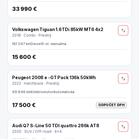
Kontakt
33 990 €
Volkswagen Tiguan 1.6TDi 85kW MT6 4x2
NOVINKA
2018 · Combi · Predný
161 047 km
Diesel
6-st. manuálna
15 600 €
Peugeot 2008 e -GT Pack 136k 50kWh
ELEKTRO
2022 · Hatchback · Predný
99 848 km
Elektromotor
Automatická
17 500 €
ODPOČET DPH
Audi Q7 S-Line 50 TDI quattro 286k AT8
2020 · SUV / Off-road · 4x4