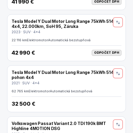
41 990 €
ODPOČET DPH
Tesla Model Y Dual Motor Long Range 75kWh 514k
ELEKTRO
4x4, 22.000km, SoH 95, Záruka
2023 · SUV · 4x4
22 116 km
Elektromotor
Automatická bezstupňová
42 990 €
ODPOČET DPH
Tesla Model Y Dual Motor Long Range 75kWh 514k
ELEKTRO
pohon 4x4
2021 · SUV · 4x4
62 765 km
Elektromotor
Automatická bezstupňová
32 500 €
Volkswagen Passat Variant 2.0 TDI 190k BMT
Highline 4MOTION DSG