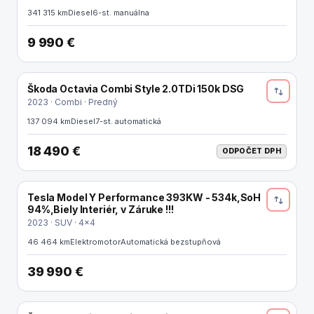
341 315 km
Diesel
6-st. manuálna
9 990 €
Škoda Octavia Combi Style 2.0TDi 150k DSG
ODPOČET DPH
2023 · Combi · Predný
137 094 km
Diesel
7-st. automatická
18 490 €
ODPOČET DPH
Tesla Model Y Performance 393KW - 534k,SoH
ELEKTRO
94%,Biely Interiér, v Záruke !!!
2023 · SUV · 4x4
46 464 km
Elektromotor
Automatická bezstupňová
39 990 €