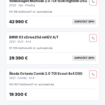
Volkswagen Multivan 2.0 TDI 150k Highline DSG
ODPOČET DPH
2020 · Van · Predný
131 318 km
Diesel
7-st. automatická
42 990 €
ODPOČET DPH
BMW X3 xDrive20d mHEV A/T
ODPOČET DPH
2021 · SUV · 4x4
91 738 km
Diesel
8-st. automatická
29 390 €
ODPOČET DPH
Škoda Octavia Combi 2.0 TDI Scout 4x4 DSG
2021 · Combi · 4x4
163 807 km
Diesel
7-st. automatická
19 300 €