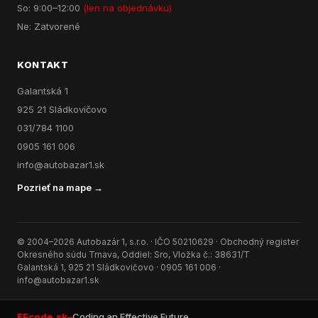
So: 9:00–12:00
(len na objednávku)
Ne: Zatvorené
KONTAKT
Galantská 1
925 21 Sládkovičovo
031/784 1100
0905 161 006
info@autobazar1.sk
Pozrieť na mape →
© 2004–2026 Autobazár 1, s.r.o. · IČO 50210629 · Obchodný register
Okresného súdu Trnava, Oddiel: Sro, Vložka č.: 38631/T
Galantská 1, 925 21 Sládkovičovo · 0905 161 006 ·
info@autobazar1.sk
EFcode.sk
–
Coding an Effective Future