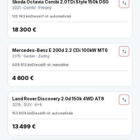
Škoda Octavia Combi 2.0TDi Style 150k DSG
2021 · Combi · Predný
125 743 km
Diesel
7-st. automatická
18 300 €
Mercedes-Benz E 200d 2.2 CDi 100kW MT6
2015 · Sedan · Zadný
609 813 km
Diesel
6-st. manuálna
4 600 €
Land Rover Discovery 2.0d 150k 4WD AT8
2016 · SUV · 4x4
153 604 km
Diesel
9-st. automatická
13 499 €