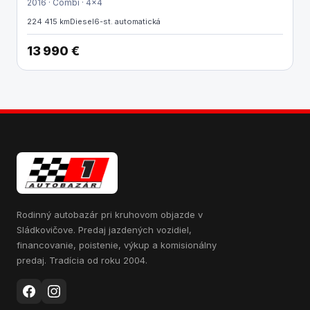
2016 · Combi · 4x4
224 415 km
Diesel
6-st. automatická
13 990 €
Rodinný autobazár pri kruhovom objazde v
Sládkovičove. Predaj jazdených vozidiel,
financovanie, poistenie, výkup a komisionálny
predaj. Tradícia od roku 2004.