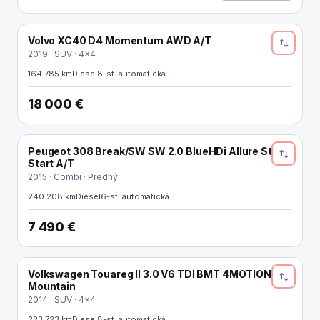
Volvo XC40 D4 Momentum AWD A/T
2019 · SUV · 4x4
164 785 km
Diesel
8-st. automatická
18 000 €
Peugeot 308 Break/SW SW 2.0 BlueHDi Allure Stop
Start A/T
2015 · Combi · Predný
240 208 km
Diesel
6-st. automatická
7 490 €
Volkswagen Touareg II 3.0 V6 TDI BMT 4MOTION
Mountain
2014 · SUV · 4x4
223 723 km
Diesel
8-st. automatická