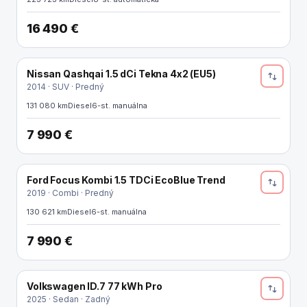
16 490 €
Nissan Qashqai 1.5 dCi Tekna 4x2 (EU5)
2014 · SUV · Predný
131 080 km
Diesel
6-st. manuálna
7 990 €
Ford Focus Kombi 1.5 TDCi EcoBlue Trend
2019 · Combi · Predný
130 621 km
Diesel
6-st. manuálna
7 990 €
Volkswagen ID.7 77 kWh Pro
ELEKTRO
2025 · Sedan · Zadný