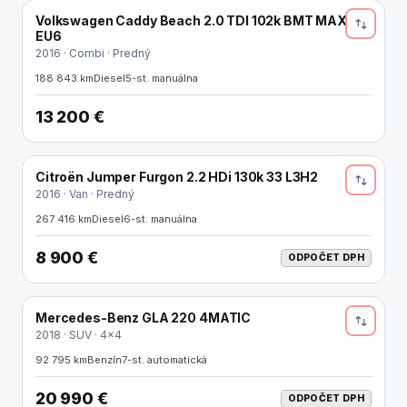
Volkswagen Caddy Beach 2.0 TDI 102k BMT MAXI
EU6
2016 · Combi · Predný
188 843 km
Diesel
5-st. manuálna
13 200 €
Citroën Jumper Furgon 2.2 HDi 130k 33 L3H2
ODPOČET DPH
2016 · Van · Predný
267 416 km
Diesel
6-st. manuálna
8 900 €
ODPOČET DPH
Mercedes-Benz GLA 220 4MATIC
ODPOČET DPH
2018 · SUV · 4x4
92 795 km
Benzín
7-st. automatická
20 990 €
ODPOČET DPH