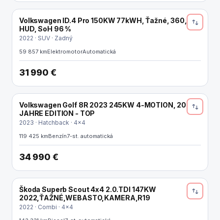
Volkswagen ID.4 Pro 150KW 77kWH, Ťažné, 360,
ELEKTRO
HUD, SoH 96 %
2022 · SUV · Zadný
59 857 km
Elektromotor
Automatická
31 990 €
Volkswagen Golf 8R 2023 245KW 4-MOTION, 20
JAHRE EDITION - TOP
2023 · Hatchback · 4x4
119 425 km
Benzín
7-st. automatická
34 990 €
Škoda Superb Scout 4x4 2.0.TDI 147KW
2022,ŤAŽNÉ,WEBASTO,KAMERA,R19
2022 · Combi · 4x4