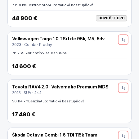
7 891 km
Elektromotor
Automatická bezstupňová
48 900 €
ODPOČET DPH
Volkswagen Taigo 1.0 TSi Life 95k, M5, 5dv.
2023 · Combi · Predný
78 289 km
Benzín
5-st. manuálna
14 600 €
Toyota RAV4 2.0 l Valvematic Premium MDS
2013 · SUV · 4x4
56 114 km
Benzín
Automatická bezstupňová
17 490 €
Škoda Octavia Combi 1.6 TDI 115k Team
ODPOČET DPH