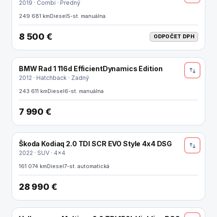
2019 · Combi · Predný
249 681 km
Diesel
5-st. manuálna
8 500 €
ODPOČET DPH
BMW Rad 1 116d EfficientDynamics Edition
2012 · Hatchback · Zadný
243 611 km
Diesel
6-st. manuálna
7 990 €
Škoda Kodiaq 2.0 TDI SCR EVO Style 4x4 DSG
2022 · SUV · 4x4
161 074 km
Diesel
7-st. automatická
28 990 €