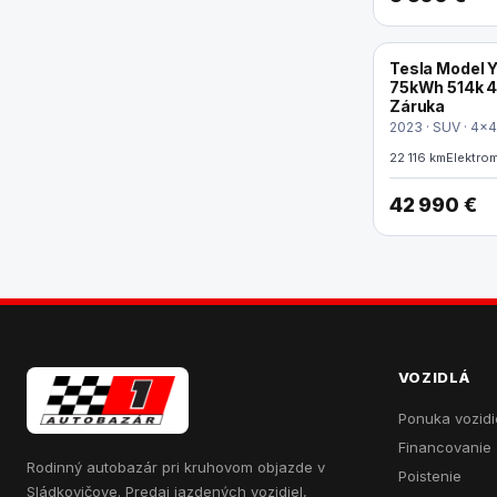
Tesla Model 
ELEKTRO
75kWh 514k 4
Záruka
2023 · SUV · 4x4
22 116 km
Elektro
42 990 €
VOZIDLÁ
Ponuka vozidi
Financovanie
Rodinný autobazár pri kruhovom objazde v
Poistenie
Sládkovičove. Predaj jazdených vozidiel,