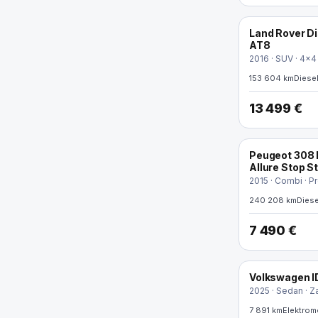
Land Rover D
AT8
2016 · SUV · 4x4
153 604 km
Diese
13 499 €
Peugeot 308 
Allure Stop S
2015 · Combi · P
240 208 km
Diese
7 490 €
Volkswagen I
ELEKTRO
2025 · Sedan · 
7 891 km
Elektrom