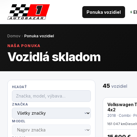
Ponuka vozidiel
E
Domov
Ponuka vozidiel
NAŠA PONUKA
Vozidlá skladom
45
vozidiel
HĽADAŤ
Volkswagen T
ZNAČKA
NOVINKA
4x2
2018 · Combi · P
MODEL
161 047 km
Diesel
15 600 €