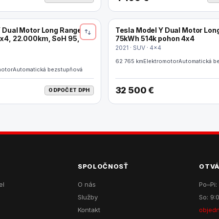
Y Dual Motor Long Range
Tesla Model Y Dual Motor Lon
ELEKTRO
x4, 22.000km, SoH 95,
75kWh 514k pohon 4x4
2021 · SUV · 4x4
62 765 km
Elektromotor
Automatická b
motor
Automatická bezstupňová
32 500 €
ODPOČET DPH
SPOLOČNOSŤ
OTVÁ
el
O nás
Po–Pi:
Služby
So: 9:
Kontakt
objed