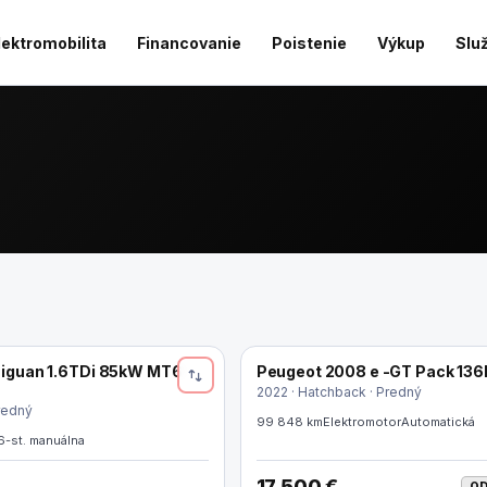
lektromobilita
Financovanie
Poistenie
Výkup
Slu
iguan 1.6TDi 85kW MT6
Peugeot 2008 e -GT Pack 13
NOVINKA
2022 · Hatchback · Predný
redný
99 848 km
Elektromotor
Automatická
6-st. manuálna
17 500 €
OD