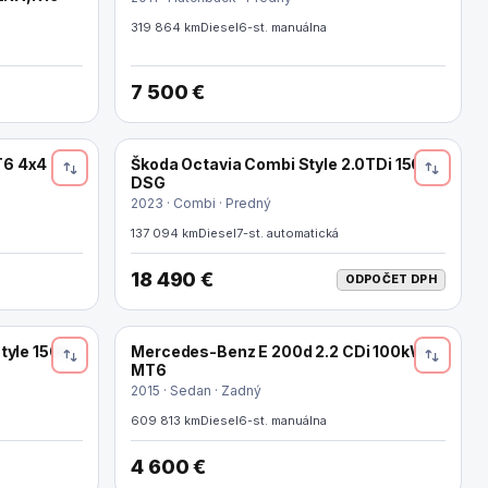
319 864 km
Diesel
6-st. manuálna
7 500 €
T6 4x4
Škoda Octavia Combi Style 2.0TDi 150k
ODPOČET DPH
DSG
2023 · Combi · Predný
137 094 km
Diesel
7-st. automatická
18 490 €
ODPOČET DPH
tyle 150k
Mercedes-Benz E 200d 2.2 CDi 100kW
MT6
2015 · Sedan · Zadný
609 813 km
Diesel
6-st. manuálna
4 600 €