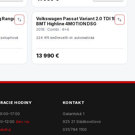
g Range
Volkswagen Passat Variant 2.0 TDI 190k
BMT Highline 4MOTION DSG
2016 · Combi · 4x4
ezstupňová
224 415 km
Diesel
6-st. automatická
13 990 €
RACIE HODINY
KONTAKT
 9:00–17:00
Galantská 1
00–12:00
(len na
925 21 Sládkovičovo
návku)
031/784 1100