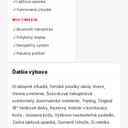
Lakťová opierka
Vyhrievané zrkadlá
MULTIMEDIA
Bluetooth handsfree
Dotykový displej
Navigačný systém
Palubný počítač
Ďalšia výbava
El.sklopné zrkadlá, Detské poistky okná/ dvere,
Denné svietenie, Šošovkové halogénové
svetlomety, Automatické svietenie, Tripling, Originál
18" hliníkové disky, Rezerva, Interiér v kombinácii
koža - brúsená koža, Výškovo nastaviteľné sedadlo,
Zadná lakťová opierka, Gumené rohože, El.roletka