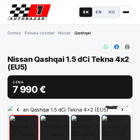
SK
EN
HU
Domov
Ponuka vozidiel
Nissan
Qashqai
Ponuka vozidiel
Elektromobilita
Nissan Qashqai 1.5 dCi Tekna 4x2
Financovanie
(EU5)
Poistenie
CENA
7 990 €
Výkup
1 / 47
Služby
O nás