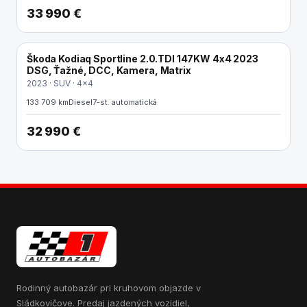
33 990 €
Škoda Kodiaq Sportline 2.0.TDI 147KW 4x4 2023
DSG, Ťažné, DCC, Kamera, Matrix
2023 · SUV · 4x4
133 709 km
Diesel
7-st. automatická
32 990 €
Rodinný autobazár pri kruhovom objazde v
Sládkovičove. Predaj jazdených vozidiel,