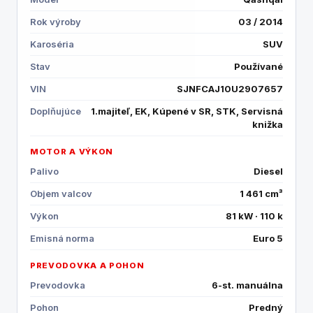
Rok výroby
03 / 2014
Karoséria
SUV
Stav
Používané
VIN
SJNFCAJ10U2907657
Doplňujúce
1.majiteľ, EK, Kúpené v SR, STK, Servisná
knižka
MOTOR A VÝKON
Palivo
Diesel
Objem valcov
1 461 cm³
Výkon
81 kW · 110 k
Emisná norma
Euro 5
PREVODOVKA A POHON
Prevodovka
6-st. manuálna
Pohon
Predný