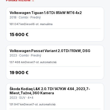
Ponuka vozidiel →
Volkswagen Tiguan 1.6TDi 85kW MT6 4x2
2018 · Combi · Predný
161 047 km
Diesel
6-st. manuálna
15 600 €
Volkswagen Passat Variant 2.0TDi 110kW, DSG
2023 · Combi · Predný
137 468 km
Diesel
7-st. automatická
19 900 €
Škoda Kodiaq L&K 2.0.TDI 147KW 4X4 ,2023,7-
Miest,Ťažné,360 Kamera
2023 · SUV · 4x4
131 947 km
Diesel
7-st. automatická