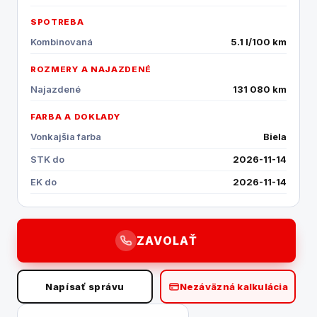
SPOTREBA
Kombinovaná
5.1 l/100 km
ROZMERY A NAJAZDENÉ
Najazdené
131 080 km
FARBA A DOKLADY
Vonkajšia farba
Biela
STK do
2026-11-14
EK do
2026-11-14
ZAVOLAŤ
Napísať správu
Nezáväzná kalkulácia