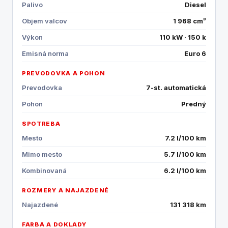
Palivo
Diesel
Objem valcov
1 968 cm³
Výkon
110 kW · 150 k
Emisná norma
Euro 6
PREVODOVKA A POHON
Prevodovka
7-st. automatická
Pohon
Predný
SPOTREBA
Mesto
7.2 l/100 km
Mimo mesto
5.7 l/100 km
Kombinovaná
6.2 l/100 km
ROZMERY A NAJAZDENÉ
Najazdené
131 318 km
FARBA A DOKLADY