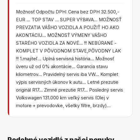
Možnosť Odpočtu DPH: Cena bez DPH 32.500,-
EUR ... TOP STAV ... SUPER VÝBAVA... MOŽNOSŤ
PREVZATIA VÁŠHO VOZIDLA A POUŽIŤ HO AKO
AKONTÁCIU... MOŽNOSŤ VÝMENY VÁŠHO
STARÉHO VOZIDLA ZA NOVÉ... !!! NEBÚRANÉ -
KOMPLET V PÔVODNOM STAVE,PÔVODNY LAK
!!! 1.majiteľ... Uplná servisná história... Možnosť
úveru už od 0% akontácie... Garancia stavu
kilometrov... Pravidelný servis iba VW... Komplet
výpis servisných úkonov k autu... Letné prezutie
originál R17... Zimné prezutie R17... Posledný servis
Volkswagen 131.000 km veľký servis (Olej v
motore + prevodovke, všetky filtre, brzdy)...
Podobné vozidlá z našej ponuky