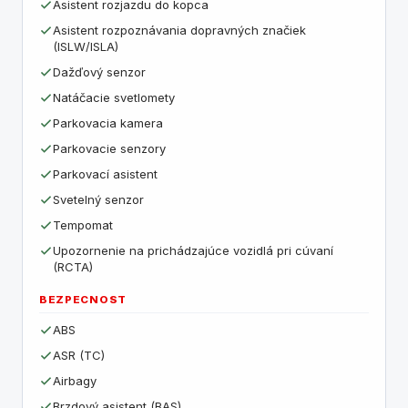
Asistent rozjazdu do kopca
Asistent rozpoznávania dopravných značiek
(ISLW/ISLA)
Dažďový senzor
Natáčacie svetlomety
Parkovacia kamera
Parkovacie senzory
Parkovací asistent
Svetelný senzor
Tempomat
Upozornenie na prichádzajúce vozidlá pri cúvaní
(RCTA)
BEZPECNOST
ABS
ASR (TC)
Airbagy
Brzdový asistent (BAS)