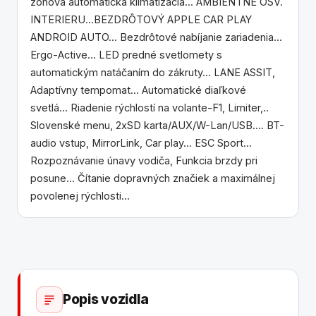
zónová automatická klimatizácia... AMBIENTNÉ OSV.
INTERIERU...BEZDRÔTOVÝ APPLE CAR PLAY
ANDROID AUTO... Bezdrôtové nabíjanie zariadenia...
Ergo-Active... LED predné svetlomety s
automatickým natáčaním do zákruty... LANE ASSIT,
Adaptívny tempomat... Automatické diaľkové
svetlá... Riadenie rýchlostí na volante-F1, Limiter,..
Slovenské menu, 2xSD karta/AUX/W-Lan/USB.... BT-
audio vstup, MirrorLink, Car play... ESC Sport...
Rozpoznávanie únavy vodiča, Funkcia brzdy pri
posune... Čítanie dopravných značiek a maximálnej
povolenej rýchlosti...
Popis vozidla