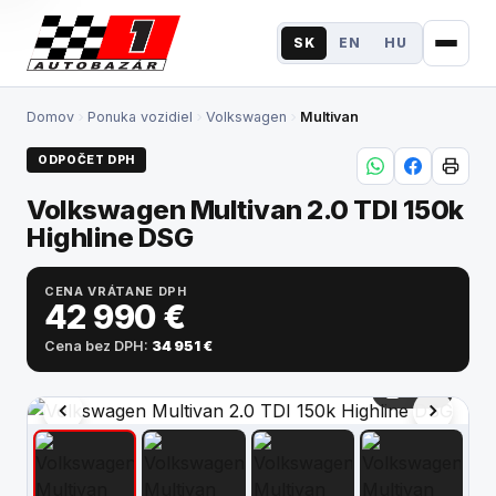
SK
EN
HU
Domov
Ponuka vozidiel
Volkswagen
Multivan
Ponuka vozidiel
ODPOČET DPH
Elektromobilita
Volkswagen Multivan 2.0 TDI 150k
Financovanie
Highline DSG
Poistenie
CENA VRÁTANE DPH
42 990 €
Výkup
Cena bez DPH:
34 951 €
Služby
1 / 94
O nás