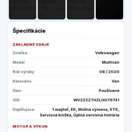
Špecifikácie
ZÁKLADNÉ ÚDAJE
Značka
Volkswagen
Model
Multivan
Rok výroby
08 / 2020
Karoséria
Van
Stav
Používané
VIN
WV2ZZZ7HZLH079741
Doplňujúce
1.majiteľ, EK, Možná výmena, STK,
Servisná knižka, Úplná servisná história
MOTOR A VÝKON