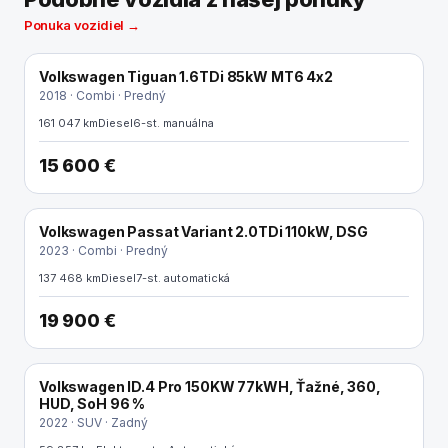
Ponuka vozidiel →
Volkswagen Tiguan 1.6TDi 85kW MT6 4x2
2018 · Combi · Predný
161 047 km
Diesel
6-st. manuálna
15 600 €
Volkswagen Passat Variant 2.0TDi 110kW, DSG
REZERVOVANÉ
2023 · Combi · Predný
137 468 km
Diesel
7-st. automatická
19 900 €
Volkswagen ID.4 Pro 150KW 77kWH, Ťažné, 360,
ELEKTRO
HUD, SoH 96 %
2022 · SUV · Zadný